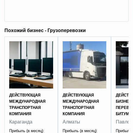
Похожий бизнес - Грузоперевозки
ДЕЙСТВУЮЩАЯ
ДЕЙСТВУЮЩАЯ
ДЕЙСТВ
МЕЖДУНАРОДНАЯ
МЕЖДУНАРОДНАЯ
БИЗНЕС
ТРАНСПОРТНАЯ
ТРАНСПОРТНАЯ
ПЕРЕВО
КОМПАНИЯ
КОМПАНИЯ
БИТУМА
Караганда
Алматы
Павлод
Прибыль (в месяц):
Прибыль (в месяц):
Прибыль 