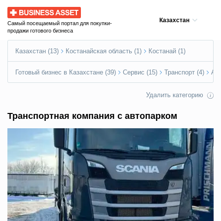
Business Asset
Казахстан
Самый посещаемый портал для покупки-
продажи готового бизнеса
Казахстан (13)
Костанайская область (1)
Костанай (1)
Готовый бизнес в Казахстане (39)
Сервис (15)
Транспорт (4)
Ав
Удалить категорию
Транспортная компания с автопарком