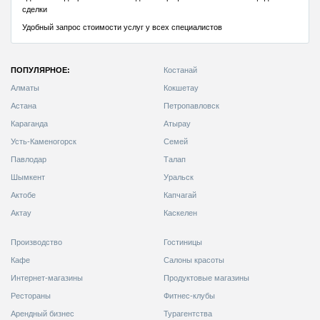
ПОПУЛЯРНОЕ:
Костанай
Алматы
Кокшетау
Астана
Петропавловск
Караганда
Атырау
Усть-Каменогорск
Семей
Павлодар
Талап
Шымкент
Уральск
Актобе
Капчагай
Актау
Каскелен
Производство
Гостиницы
Кафе
Салоны красоты
Интернет-магазины
Продуктовые магазины
Рестораны
Фитнес-клубы
Арендный бизнес
Турагентства