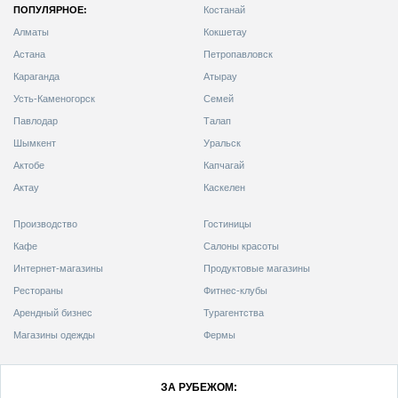
ПОПУЛЯРНОЕ:
Костанай
Алматы
Кокшетау
Астана
Петропавловск
Караганда
Атырау
Усть-Каменогорск
Семей
Павлодар
Талап
Шымкент
Уральск
Актобе
Капчагай
Актау
Каскелен
Производство
Гостиницы
Кафе
Салоны красоты
Интернет-магазины
Продуктовые магазины
Рестораны
Фитнес-клубы
Арендный бизнес
Турагентства
Магазины одежды
Фермы
ЗА РУБЕЖОМ: