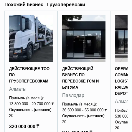
Похожий бизнес - Грузоперевозки
ДЕЙСТВУЮЩЕЕ ТОО
ДЕЙСТВУЮЩИЙ
OPERAT
ПО
БИЗНЕС ПО
COMMOD
ГРУЗОПЕРЕВОЗКАМ
ПЕРЕВОЗКЕ ГСМ И
LOGISTI
БИТУМА
RAILWAY
Алматы
DEPOT/
Павлодар
Прибыль (в месяц):
Алмат
13 800 000 - 20 700 000 ₸
Прибыль (в месяц):
Окупаемость (месяцев):
36 500 000 - 55 000 000 ₸
Прибыль 
20
Окупаемость (месяцев):
530 000 0
20
Окупаемо
320 000 000 ₸
26