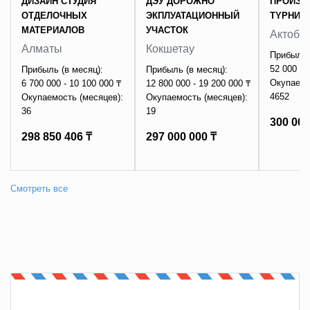
ДИЗАЙН СТУДИЯ
ДЭУ ДОРОЖНО
ПPOИЗВ
ОТДЕЛОЧНЫХ
ЭКПЛУАТАЦИОННЫЙ
ТYPНИК
МАТЕРИАЛОВ
УЧАСТОК
Актобе
Алматы
Кокшетау
Прибыль 
52 000 - 
Прибыль (в месяц):
Прибыль (в месяц):
Окупаемо
6 700 000 - 10 100 000 ₸
12 800 000 - 19 200 000 ₸
4652
Окупаемость (месяцев):
Окупаемость (месяцев):
36
19
300 000
298 850 406 ₸
297 000 000 ₸