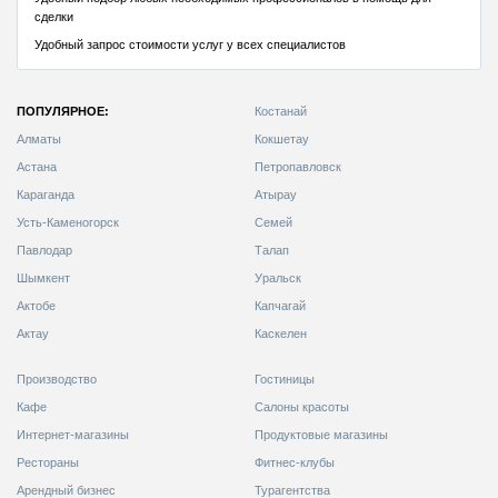
ПОПУЛЯРНОЕ:
Костанай
Алматы
Кокшетау
Астана
Петропавловск
Караганда
Атырау
Усть-Каменогорск
Семей
Павлодар
Талап
Шымкент
Уральск
Актобе
Капчагай
Актау
Каскелен
Производство
Гостиницы
Кафе
Салоны красоты
Интернет-магазины
Продуктовые магазины
Рестораны
Фитнес-клубы
Арендный бизнес
Турагентства