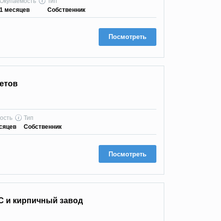
Окупаемость
Тип
1 месяцев
Собственник
Посмотреть
eтoв
ость
Тип
сяцев
Собственник
Посмотреть
С и кирпичный завод