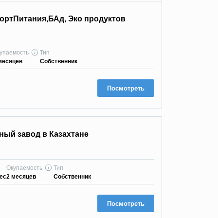
портПитания,БАд, Эко продуктов
упаемость
Тип
месяцев
Собственник
Посмотреть
ый завод в Казахтане
Окупаемость
Тип
мес
2 месяцев
Собственник
Посмотреть