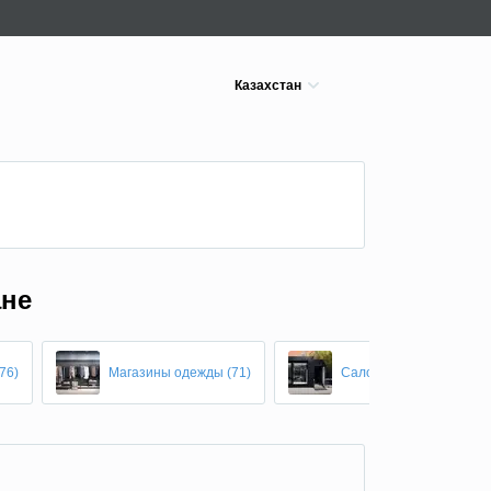
Казахстан
ане
76)
Магазины одежды (71)
Салоны красоты (45)