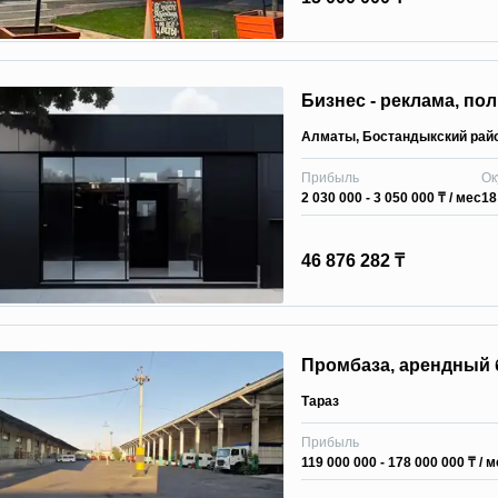
Бизнес - реклама, по
Алматы
,
Бостандыкский рай
Прибыль
Ок
2 030 000 - 3 050 000 ₸
/ мес
18
46 876 282 ₸
Промбаза, арендный 
Тараз
Прибыль
119 000 000 - 178 000 000 ₸
/ м