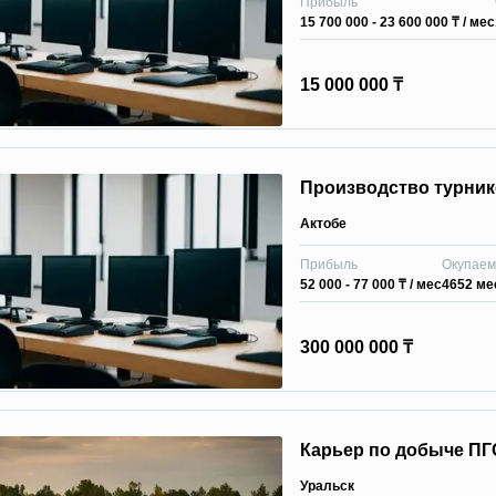
Прибыль
15 700 000 - 23 600 000 ₸
/ мес
15 000 000 ₸
Пpoизвoдcтвo тypник
Актобе
Прибыль
Окупаем
52 000 - 77 000 ₸
/ мес
4652 ме
300 000 000 ₸
Карьер по добыче ПГ
Уральск