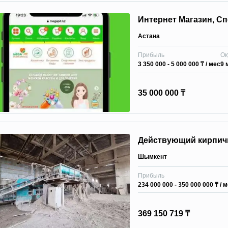
Интернет Магазин, С
Астана
Прибыль
Ок
3 350 000 - 5 000 000 ₸
/ мес
9 
35 000 000 ₸
Действующий кирпичн
Шымкент
Прибыль
234 000 000 - 350 000 000 ₸
/ 
369 150 719 ₸