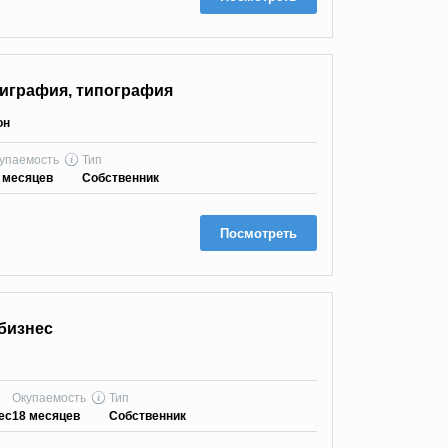
лиграфия, типография
он
упаемость
Тип
 месяцев
Собственник
Посмотреть
бизнес
Окупаемость
Тип
ес
18 месяцев
Собственник