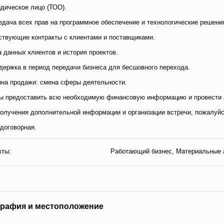
дическое лицо (ТОО).
едача всех прав на программное обеспечение и технологические решени
ствующие контракты с клиентами и поставщиками.
а данных клиентов и история проектов.
держка в период передачи бизнеса для бесшовного перехода.
на продажи: смена сферы деятельности.
ы предоставить всю необходимую финансовую информацию и провести а
олучения дополнительной информации и организации встречи, пожалуйс
договорная.
кты:
Работающий бизнес, Материальные 
гpaфия и мecтoпoлoжeниe