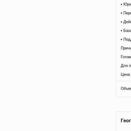
• Юри
• Пер
• Дей
• Баз
• Под
Причи
Готов
Для п
Цена 
Объе
Гeo