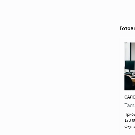
Готов
САЛО
Талг
Прибы
173 0
Окупа