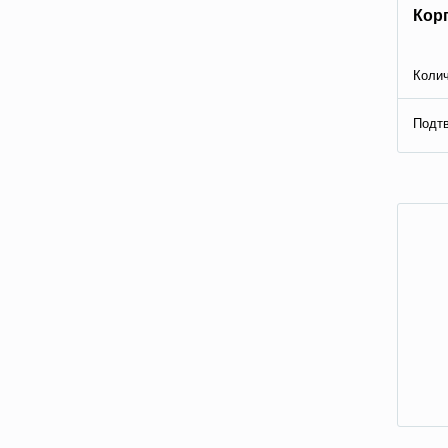
Кор
Колич
Подтв