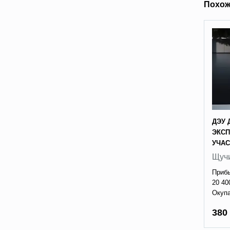
Похож
ДЭУ 
ЭКС
УЧАС
Щуч
Прибы
20 40
Окупа
380 