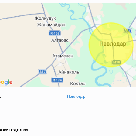
:
Павлодар
овия сделки