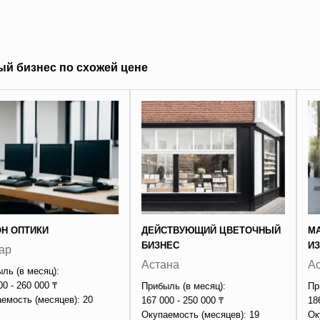
ый бизнес по схожей цене
Н ОПТИКИ
ДЕЙСТВУЮЩИЙ ЦВЕТОЧНЫЙ
М
БИЗНЕС
И
ар
Астана
А
ль (в месяц):
00 - 260 000 ₸
Прибыль (в месяц):
Пр
емость (месяцев): 20
167 000 - 250 000 ₸
18
Окупаемость (месяцев): 19
Ок