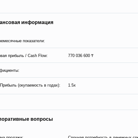
ансовая информация
емесячные показатели:
вая прибыль / Сash Flow:
770 036 600 ₸
фициенты:
Прибыль (окупаемость в годах):
1.5x
поративные вопросы
на продажи:
Cрочная потребность в денежных ср