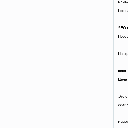
Клиен
Готов
SEO и
Перво
Настр
цена:
Цена 
Это о
если 
Внима