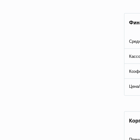
Фин
Средн
Кассо
Коэф
Цена/
Кор
Причи