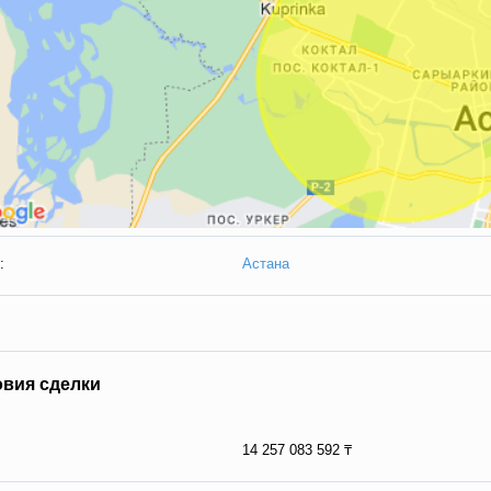
:
Астана
овия сделки
14 257 083 592 ₸