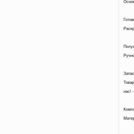
Осно
Готов
Раскр
Полуа
Ручно
Запас
Товар
нас! 
Комп
Матер