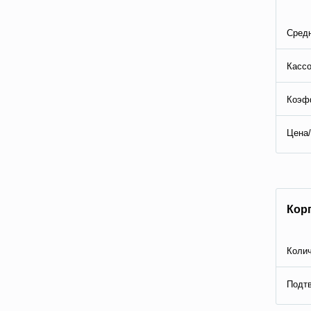
Средн
Кассо
Коэф
Цена/
Кор
Колич
Подтв