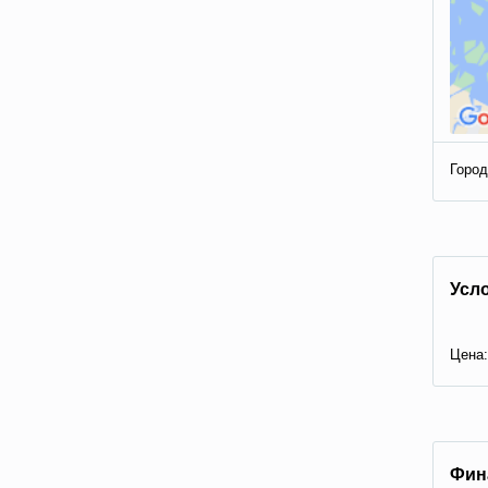
Город
Усл
Цена:
Фин