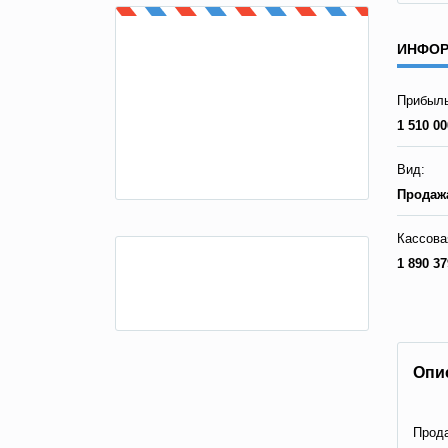
ИНФОР
Прибыль
1 510 00
Вид:
Продажа
Кассова
1 890 37
Опи
Прода