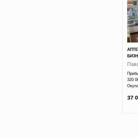
АПТЕ
БИЗ
Пав
Прибы
320 0
Окупа
37 0