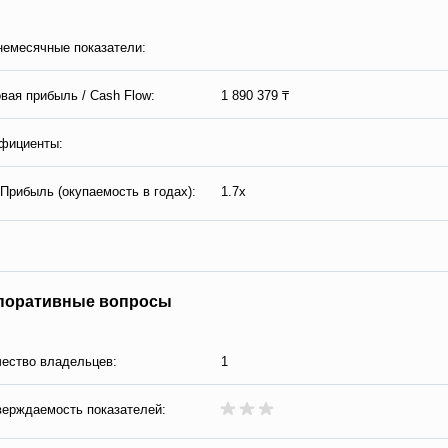
емесячные показатели:
вая прибыль / Сash Flow:
1 890 379 ₸
фициенты:
Прибыль (окупаемость в годах):
1.7x
поративные вопросы
ество владельцев:
1
ерждаемость показателей: