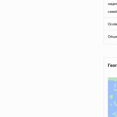
нацио
семей
Особе
Объе
Гeo