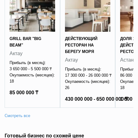
GRILL BAR "BIG
ДЕЙСТВУЮЩИЙ
ДОЛЯ 10
BEAM"
РЕСТОРАН НА
ДЕЙСТВ
БЕРЕГУ МОРЯ
РЕСТОР
Актау
Актау
Астана
Прибыль (в месяц):
3 650 000 - 5 500 000 ₸
Прибыль (в месяц):
Прибыль 
Окупаемость (месяцев):
17 300 000 - 26 000 000 ₸
86 000 - 
18
Окупаемость (месяцев):
Окупаемо
26
18
85 000 000 ₸
430 000 000 - 650 000 000 ₸
1 600 0
Готовый бизнес по схожей цене