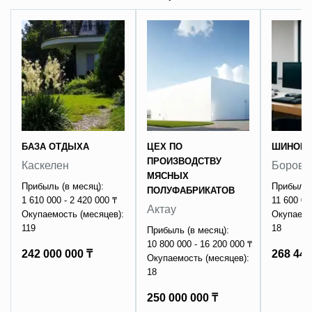
БАЗА ОТДЫХА
ЦЕХ ПО
ШИНОМ
ПРОИЗВОДСТВУ
Каскелен
Боровс
МЯСНЫХ
Прибыль (в месяц):
Прибыль 
ПОЛУФАБРИКАТОВ
1 610 000 - 2 420 000 ₸
11 600 00
Актау
Окупаемость (месяцев):
Окупаемо
119
18
Прибыль (в месяц):
10 800 000 - 16 200 000 ₸
242 000 000 ₸
268 445
Окупаемость (месяцев):
18
250 000 000 ₸