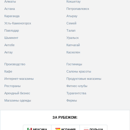
Алматы
Кокшетау
Астана
Петропавловск
Караганда
Атырау
Усть-Каменогорск
Семей
Павлодар
Талап
Шымкент
Уральск
Актобе
Капчагай
Актау
Каскелен
Производство
Гостиницы
Кафе
Салоны красоты
Интернет-магазины
Продуктовые магазины
Рестораны
Фитнес-клубы
Арендный бизнес
Турагентства
Магазины одежды
Фермы
ЗА РУБЕЖОМ: