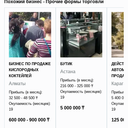
Похожий бизнес - Прочие формы торговли
БИЗНЕС ПО ПРОДАЖЕ
БУТИК
ДЕЙСТВ
КИСЛОРОДНЫХ
АВТОМА
Астана
КОКТЕЙЛЕЙ
ПРОДАЖ
Прибыль (в месяц):
Алматы
Карага
216 000 - 325 000 ₸
Окупаемость (месяцев):
Прибыль (в месяц):
Прибыль 
19
32 500 - 48 500 ₸
5 400 000
Окупаемость (месяцев):
Окупаемо
5 000 000 ₸
19
19
600 000 - 900 000 ₸
125 000