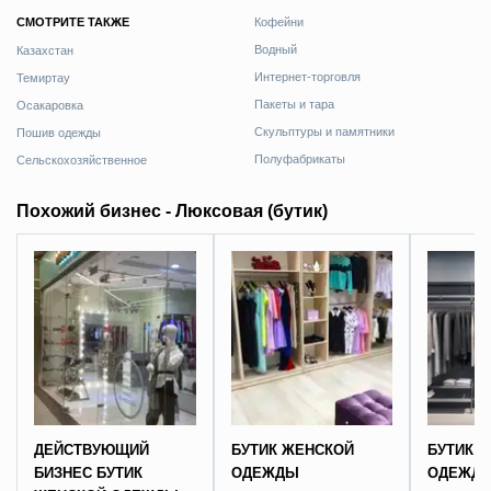
СМОТРИТЕ ТАКЖЕ
Кофейни
Водный
Казахстан
Интернет-торговля
Темиртау
Пакеты и тара
Осакаровка
Скульптуры и памятники
Пошив одежды
Полуфабрикаты
Сельскохозяйственное
Похожий бизнес - Люксовая (бутик)
ДЕЙСТВУЮЩИЙ
БУТИК ЖЕНСКОЙ
БУТИК 
БИЗНЕС БУТИК
ОДЕЖДЫ
ОДЕЖД