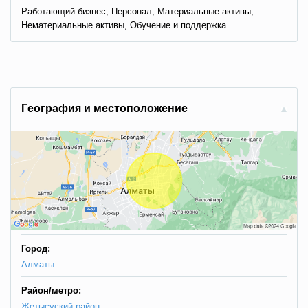
Работающий бизнес, Персонал, Материальные активы,
Нематериальные активы, Обучение и поддержка
Гeoгpaфия и мecтoпoлoжeниe
Город:
Алматы
Район/метро:
Жетысуский район