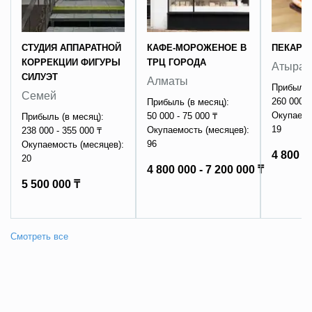
СТУДИЯ АППАРАТНОЙ
КАФЕ-МОРОЖЕНОЕ В
ПЕКАРН
КОРРЕКЦИИ ФИГУРЫ
ТРЦ ГОРОДА
Атырау
СИЛУЭТ
Алматы
Прибыль 
Семей
260 000 -
Прибыль (в месяц):
Окупаемо
50 000 - 75 000 ₸
Прибыль (в месяц):
19
Окупаемость (месяцев):
238 000 - 355 000 ₸
96
Окупаемость (месяцев):
4 800 0
20
4 800 000 - 7 200 000 ₸
5 500 000 ₸