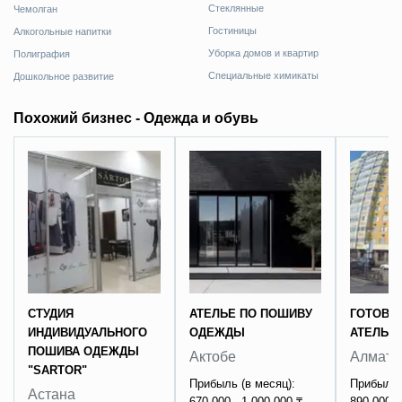
Стеклянные
Чемолган
Гостиницы
Алкогольные напитки
Уборка домов и квартир
Полиграфия
Специальные химикаты
Дошкольное развитие
Похожий бизнес - Одежда и обувь
СТУДИЯ
АТЕЛЬЕ ПО ПОШИВУ
ГОТОВЫЙ
ИНДИВИДУАЛЬНОГО
ОДЕЖДЫ
АТЕЛЬЕ
ПОШИВА ОДЕЖДЫ
Актобе
Алмат
"SARTOR"
Прибыль (в месяц):
Прибыль 
Астана
670 000 - 1 000 000 ₸
890 000 -