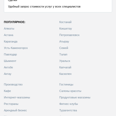
ПОПУЛЯРНОЕ:
Костанай
Алматы
Кокшетау
Астана
Петропавловск
Караганда
Атырау
Усть-Каменогорск
Семей
Павлодар
Талап
Шымкент
Уральск
Актобе
Капчагай
Актау
Каскелен
Производство
Гостиницы
Кафе
Салоны красоты
Интернет-магазины
Продуктовые магазины
Рестораны
Фитнес-клубы
Арендный бизнес
Турагентства