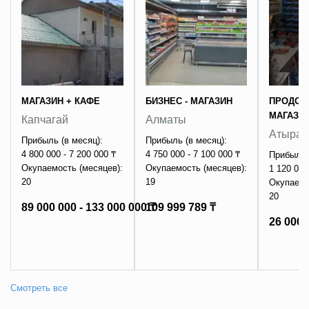
МАГАЗИН + КАФЕ
БИЗНЕС - МАГАЗИН
ПРОДОВ
МАГАЗИ
Капчагай
Алматы
Атырау
Прибыль (в месяц):
Прибыль (в месяц):
4 800 000 - 7 200 000 ₸
4 750 000 - 7 100 000 ₸
Прибыль 
Окупаемость (месяцев):
Окупаемость (месяцев):
1 120 000
20
19
Окупаемо
20
89 000 000 - 133 000 000 ₸
109 999 789 ₸
26 000 