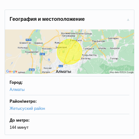
Гeoгpaфия и мecтoпoлoжeниe
Город:
Алматы
Район/метро:
Жетысуский район
До метро:
144 минут