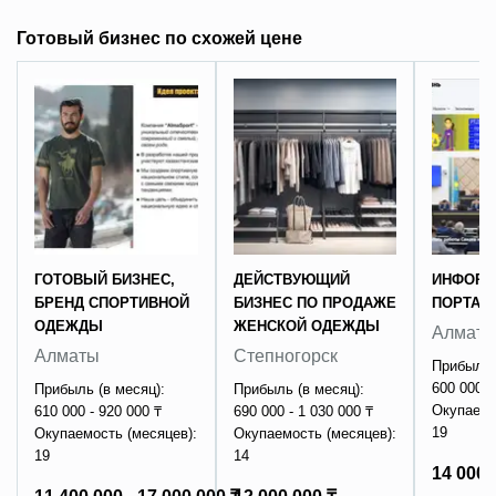
Готовый бизнес по схожей цене
ГОТОВЫЙ БИЗНЕС,
ДЕЙСТВУЮЩИЙ
ИНФОР
БРЕНД СПОРТИВНОЙ
БИЗНЕС ПО ПРОДАЖЕ
ПОРТАЛ
ОДЕЖДЫ
ЖЕНСКОЙ ОДЕЖДЫ
Алмат
Алматы
Степногорск
Прибыль 
600 000 -
Прибыль (в месяц):
Прибыль (в месяц):
Окупаемо
610 000 - 920 000 ₸
690 000 - 1 030 000 ₸
19
Окупаемость (месяцев):
Окупаемость (месяцев):
19
14
14 000 