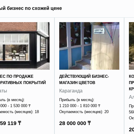
ый бизнес по схожей цене
ЕС ПО ПРОДАЖЕ
ДЕЙСТВУЮЩИЙ БИЗНЕС-
К
ОРАТИВНЫХ ПОКРЫТИЙ
МАГАЗИН ЦВЕТОВ
П
К
аты
Караганда
А
ль (в месяц):
Прибыль (в месяц):
 000 - 1 530 000 ₸
1 210 000 - 1 810 000 ₸
Пр
емость (месяцев): 18
Окупаемость (месяцев): 20
56
Ок
59 119 ₸
28 000 000 ₸
20