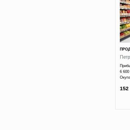
ПРО
Пет
Прибы
6 600
Окупа
152