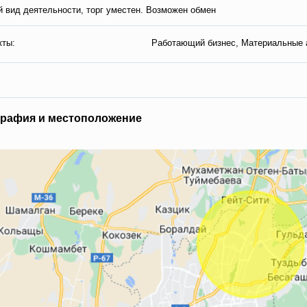
 вид деятельности, торг уместен. Возможен обмен
кты:
Работающий бизнес, Материальные 
гpaфия и мecтoпoлoжeниe