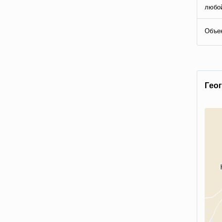
любой
Объе
Гeo