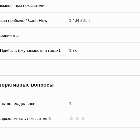
емесячные показатели:
вая прибыль / Сash Flow:
1 404 281 ₸
фициенты:
Прибыль (окупаемость в годах):
1.7x
поративные вопросы
ество владельцев:
1
ерждаемость показателей: