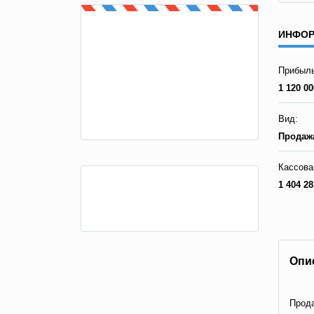
ИНФОР
Прибыль
1 120 00
Вид:
Продажа
Кассова
1 404 28
Опи
Прода