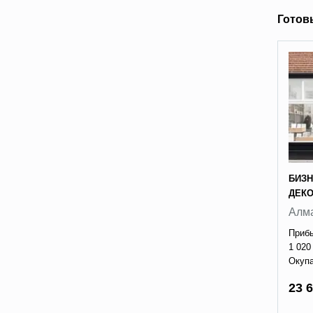
Готов
БИЗН
ДЕК
Алм
Прибы
1 020
Окупа
23 6