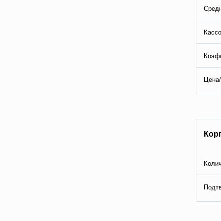
Средн
Кассо
Коэф
Цена/
Кор
Колич
Подтв