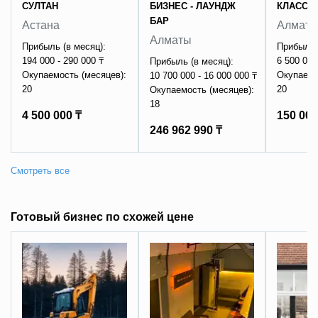
СУЛТАН
БИЗНЕС - ЛАУНДЖ
КЛАССА
БАР
Астана
Алмат
Алматы
Прибыль (в месяц):
Прибыль 
194 000 - 290 000 ₸
6 500 000
Прибыль (в месяц):
Окупаемость (месяцев):
Окупаемо
10 700 000 - 16 000 000 ₸
20
20
Окупаемость (месяцев):
18
4 500 000 ₸
150 000
246 962 990 ₸
Готовый бизнес по схожей цене