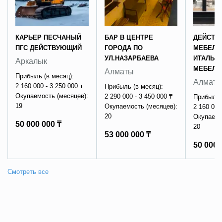
КАРЬЕР ПЕСЧАНЫЙ
БАР В ЦЕНТРЕ
ДЕЙСТВ
ПГС ДЕЙСТВУЮЩИЙ
ГОРОДА ПО
МЕБЕЛЬ
УЛ.НАЗАРБАЕВА
ИТАЛЬЯ
Аркалык
МЕБЕЛИ
Алматы
Прибыль (в месяц):
Алмат
2 160 000 - 3 250 000 ₸
Прибыль (в месяц):
Окупаемость (месяцев):
2 290 000 - 3 450 000 ₸
Прибыль 
19
Окупаемость (месяцев):
2 160 000
20
Окупаемо
50 000 000 ₸
20
53 000 000 ₸
50 000 