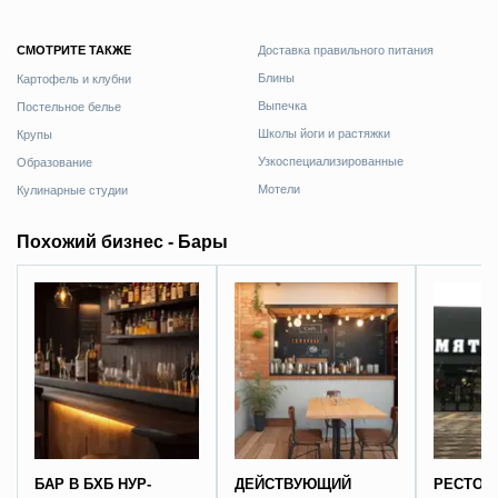
СМОТРИТЕ ТАКЖЕ
Доставка правильного питания
Блины
Картофель и клубни
Выпечка
Постельное белье
Школы йоги и растяжки
Крупы
Узкоспециализированные
Образование
Мотели
Кулинарные студии
Похожий бизнес - Бары
БАР В БХБ НУР-
ДЕЙСТВУЮЩИЙ
РЕСТО 